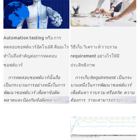
การวางแผน การเก็บรวบรวม
แน่ใจว่าจะสามารถเขียนได้ไหม
Requirement การออกแบบ
เรียนไม่เก่ง เกรดไม่ดีจะเรียนคอม
ซอฟต์แวร์ การพัฒนา ซอฟต์แวร์
ได้ไหม ก่อนจะเรียนต้องใช้ความรู้
การทดสอบ ซอฟต์แวร์ การบำรุง
อะไรบ้าง ในบทความนี้จะอธิบาย
รักษา ซอฟต์แวร์ ขั้นตอน
เพื่อให้เราเตรียมตัวที่จะเข้าเรียนได้
Automation testing หรือ การ
กระบวนการพัฒนาซอฟต์แวร์ -
ง่ายและสนุกกับการเรียนในสาขา
ทดสอบซอฟต์แวร์อัตโนมัติ คืออะไร
วิธีเก็บ วิเคราะห์ รวบรวม
Software Development Life Cycle
วิชาที่เกี่ยวกับคอมพิวเตอร์นี้
ทำไมถึงสำคัญต่อการทดสอบ
requirement อย่างไรให้มี
1. การวางแผน (Planning) เป็นการ
หลักสูตรที่โรงเรียนบอกได้หรือไม่
ซอฟต์แวร์
ประสิทธิภาพ
วางแผนในการพัฒนาซอฟต์แวร์
ว่าเหมาะที่จะเรียนในสาย
ใน Phase นี้ Program manager,
คอมพิวเตอร์หรือไม่ ในหลักสูตร
การทดสอบซอฟต์แวร์นั้นถือ
การเก็บ Requirement เป็นกระ
Project Manage จะวางแผนใน
ของแต่ละโรงเรียนที่มีอยู่ในตอนนี้
เป็นกระบวนการอย่างหนึ่งในการ
บวนหนึ่งในการพัฒนาซอฟต์แวร์
Project ว่าจะใช้ระยะเวลาในการ
นั้นไม่วัดถึงความถนัดตัวเราเองว่า
พัฒนาซอฟต์แวร์ เพื่อหาข้อผิด
เพื่อค้นหา รวบรวม หรือสกัด ความ
พัฒนาซอฟต์แวร์เท่าไหร่ (Time) มี
เหมาะที่จะเป็นนักคอมพิวเตอร์ไหม
พลาดและป้องกันข้อผิดพลาดที่จะ
ต้องการ ว่าจะสามารถรวบรวมได้
Feature อะไรบ้างที่จะพัฒนา
ในชีวิตจริงบางคนเป็นนัก
เกิดขึ้น ช่วยให้ซอฟต์แวร์ที่พัฒนา
จากแหล่งใดได้บ้าง เป็นการเก็บ
(Scope) มีจำนวนคนที่จะใช้พัฒนา
คอมพิวเตอร์เพราะชื่นชอบในสาย
นั้นมีประสิทธิภาพ ซึ่งในช่วงการ
ความต้องการเพื่อให้เป็นไปตาม
ซอฟต์แวร์กี่คน (Resource)
คอมพิวเตอร์และเทคโนโลยี บาง
ทดสอบซอฟต์แวร์นั้น กระบวนการ
วัตถุประสงค์ของการพัฒนา
วางแผนว่าใครหรือองค์​กรไหนที่จะ
คนเป็นนักคอมพิวเตอร์ได้ทั้งๆที่ไม่มี
สำคัญที่ Tester จะใช้ในการทดสอบ
ซอฟต์แวร์ ความยากของการเก็บ
มีส่วนเกี่ยวข้องกับการพัฒนา
โอกาสใช้คอมพิวเตอร์ บางคนเป็น
คือ Manual Testing เป็นการหาข้อ
รวบรวมความต้องการนั้นคือเราจะ