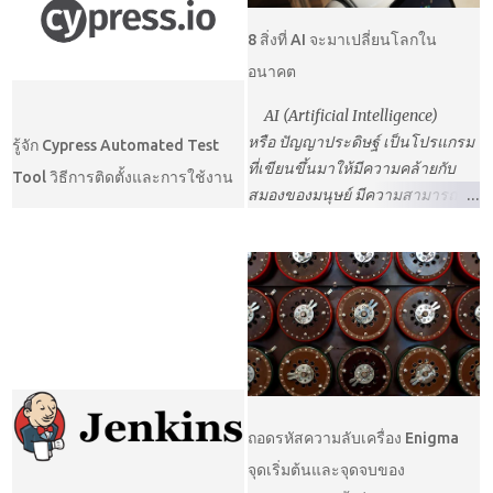
บ่อยคือ การประกาศผลหรือคะแนน
Automation testing ได้ หรืออาจจะ
เข้าใจเกี่ยวกับกฎในการดำเนิน
สอบผ่านเว็บไซต์ ลักษณะของ
8 สิ่งที่ AI จะมาเปลี่ยนโลกใน
มองว่าเรากำลังสร้างหุ่นยนต์ขึ้นมา
ธุรกิจนั้นๆด้วยว่าองค์กรนั้นมีกฎใด
กิจกรรมที่เกิดขึ้นนั้นพบว่ามีผู้ใช้
อนาคต
เพื่อทดสอบซอฟต์แวร์นั่นเอง เข้าใจ
เข้ามาเกี่ยวข้องบ้าง เช่น ธุรกิจด้าน
งานเป็นจำนวนมากเข้าใช้งานบน
รูปแบบของการทดสอบกัน ก่อนจะ
ประกันก็ต้องใช้กฎของ คปภ. มา
เว็บไซต์พร้อมๆกันทำให้ระบบล่ม
AI (Artificial Intelligence)
รู้จัก automate test ...
เป็นปัจจั...
ซึ่งหากเราได้ศึกษาเกี่ยวกับ
หรือ ปัญญาประดิษฐ์ เป็นโปรแกรม
รู้จัก Cypress Automated Test
Performance ของระบบแล้วเรา
ที่เขียนขึ้นมาให้มีความคล้ายกับ
Tool วิธีการติดตั้งและการใช้งาน
อาจจะเข้าใจมากขึ้นว่าทำไมระบบ
สมองของมนุษย์ มีความสามารถใน
ถึงล่งและจะหาทางป้องกันได้
การรับรู้สถานะการณ์ต่างๆได้ มี
อย่างไรซึ่งบทความนี้จะมีคำตอบให้
ความสามารถในการเรียนรู้เองได้
อย่างแน่นอน การทดสอบแบบ
สามารถคิด วิเคราะห์และตัดสินใจ
Performance Test นั้นเป็นการ
เองได้ AI ไม่ใช่สิ่งที่ใหม่เพราะมีการ
ทดสอบอยู่ในกลุ่มของ Non-
พัฒนามาตั้งแต่ปี 1956 มาจนถึง
Functional testing ซึ่งมี
ปัจจุบัน สิ่งที่ AI กำลังได้รับความ
วัตถุประสงค์เพื่อให้ซอฟต์แวร์
สนใจก็เพราะ AI มีความฉลาดมาก
สามารถใช้งานได้อย่างมี
ขึ้น บางเรื่องสามารถทำได้ดีกว่า
ประสิทธิภาพ ง่ายต่อการบำรุงรักษา
มนุษย์แล้ว ปัจจุบันงานวิจัยที่ศึกษา
ถอดรหัสความลับเครื่อง Enigma
ลดความเสี่ยงต่างๆที่อาจจะเกิดขึ้น
เกี่ยวกับเรื่อง AI และงานวิจัยที่
จุดเริ่มต้นและจุดจบของ
โดยในกลุ่มของ Non-Functional
เกี่ยวข้องกับเรื่อง AI นั้นมีมากเป็น