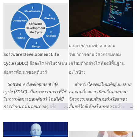
ม.ปลายอยากเข้าสายคอม
Software Development Life
วิทยาการคอม วิศวกรรมคอม
Cycle (SDLC) คืออะไร ทำไมจำเป็น
เตรียมตัวอย่างไร ต้องมีพื้นฐาน
ต่อการพัฒนาซอฟต์แวร์
อะไรบ้าง
Software development life
สำหรับใครคนไหนที่อยู่ ม.ปลาย
cycle (SDLC) เป็นกระบวนการที่ใช้
และสนใจอยากเรียนในสายคอม
ในการพัฒนาซอฟต์แวร์ โดยได้มี
วิศวกรรมคอมพิวเตอร์หรือสาขา
การกำหนดขั้นตอนต่างๆ เพื่อ
อื่นๆที่ใกล้เคียงในบทความนี้จะ
สามารถพัฒนาและส่งมอบ
เป็นการแนะนำว่าในสาขาวิชาที่
ซอฟต์แวร์ ได้อย่างมีคุณภาพและ
เกี่ยวกับคอมพิวเตอร์ใช้ความ
สมบูรณ์ โดยทั่วไปแล้ว SDLC จะ
สามารถอะไรบ้าง เช่น ในสาขา
ประกอบไปด้วย 6 ขั้นตอนได้แก่
วิชานี้จะต้องเขียนโปรแกรมแต่ไม่